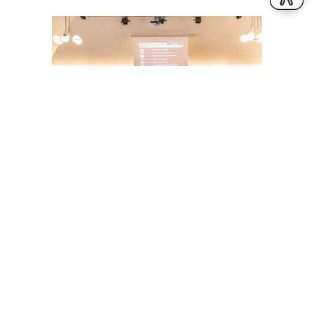
23. Juni 2026
EHEPAAR MÜLLER GEWINNT
DIAMOND CUP IN RENDSBURG
Allgemein
By
Robert Panther
Am vergangenen Wochenende wurden im Rahmen der
Baltic Senior in Rendsburg auch Turniere der Serien