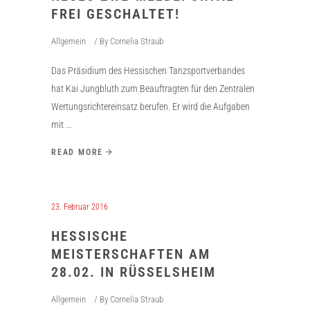
FREI GESCHALTET!
Allgemein
By
Cornelia Straub
Das Präsidium des Hessischen Tanzsportverbandes
hat Kai Jungbluth zum Beauftragten für den Zentralen
Wertungsrichtereinsatz berufen. Er wird die Aufgaben
mit
READ MORE
23. Februar 2016
HESSISCHE
MEISTERSCHAFTEN AM
28.02. IN RÜSSELSHEIM
Allgemein
By
Cornelia Straub