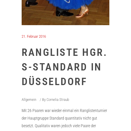
21. Februar 2016
RANGLISTE HGR.
S-STANDARD IN
DÜSSELDORF
Allgemein
By
Cornelia Straub
Mit 26 Paaren war wieder einmal ein Ranglistenturnier
der Hauptgruppe Standard quantitativ nicht gut
besetzt. Qualitativ waren jedoch viele Paare der