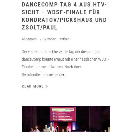
DANCECOMP TAG 4 AUS HTV-
SICHT – WDSF-FINALE FÜR
KONDRATOV/PICKSHAUS UND
ZSOLT/PAUL
Allgemein
By
Robert Panther
Der vierte und abschließende Tag der diesjährigen
danceComp konnte erneut mit einer hessischen WDSF-
Finalteilnahme aufwarten. Nach ihrer
Semifinalteilnahme bei der
READ MORE