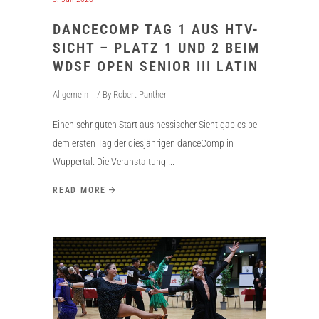
DANCECOMP TAG 1 AUS HTV-
SICHT – PLATZ 1 UND 2 BEIM
WDSF OPEN SENIOR III LATIN
Allgemein
By
Robert Panther
Einen sehr guten Start aus hessischer Sicht gab es bei
dem ersten Tag der diesjährigen danceComp in
Wuppertal. Die Veranstaltung
READ MORE