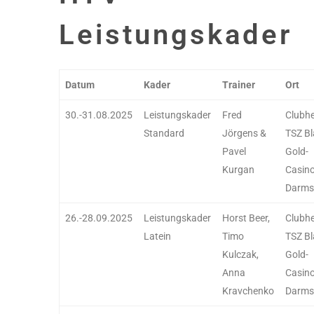
Leistungskader
Datum
Kader
Trainer
Ort
30.-31.08.2025
Leistungskader
Fred
Clubh
Standard
Jörgens &
TSZ Bl
Pavel
Gold-
Kurgan
Casin
Darms
26.-28.09.2025
Leistungskader
Horst Beer,
Clubh
Latein
Timo
TSZ Bl
Kulczak,
Gold-
Anna
Casin
Kravchenko
Darms