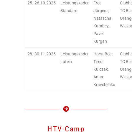
25.-26.10.2025
Leistungskader
Fred
Clubh
Standard
Jörgens,
TC Bla
Natascha
Orang
Karabey,
Wiesb
Pavel
Kurgan
28.-30.11.2025
Leistungskader
Horst Beer,
Clubh
Latein
Timo
TC Bla
Kulczak,
Orang
Anna
Wiesb
Kravchenko
HTV-Camp