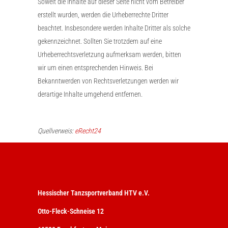
Soweit die Inhalte auf dieser Seite nicht vom Betreiber
erstellt wurden, werden die Urheberrechte Dritter
beachtet. Insbesondere werden Inhalte Dritter als solche
gekennzeichnet. Sollten Sie trotzdem auf eine
Urheberrechtsverletzung aufmerksam werden, bitten
wir um einen entsprechenden Hinweis. Bei
Bekanntwerden von Rechtsverletzungen werden wir
derartige Inhalte umgehend entfernen.
Quellverweis:
eRecht24
Hessischer Tanzsportverband HTV e.V.
Otto-Fleck-Schneise 12