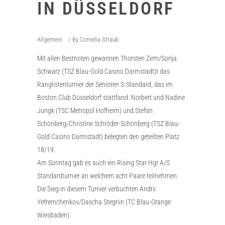
IN DÜSSELDORF
Allgemein
By
Cornelia Straub
Mit allen Bestnoten gewannen Thorsten Zirm/Sonja
Schwarz (TSZ Blau-Gold Casino Darmstadt)t das
Ranglistenturnier der Senioren S-Standard, das im
Boston Club Düsseldorf stattfand. Norbert und Nadine
Jungk (TSC Metropol Hofheim) und Stefan
Schönberg/Christine Schröder-Schönberg (TSZ Blau-
Gold Casino Darmstadt) belegten den geteilten Platz
18/19.
Am Sonntag gab es auch ein Rising Star Hgr A/S
Standardturnier an welchem acht Paare teilnehmen.
Die Sieg in diesem Turnier verbuchten Andrii
Yefremchenkov/Dascha Stegnin (TC Blau-Orange
Wiesbaden).