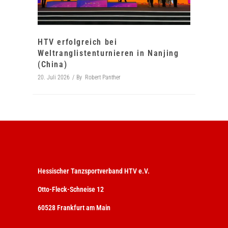
HTV erfolgreich bei
Weltranglistenturnieren in Nanjing
(China)
20. Juli 2026
By
Robert Panther
Hessischer Tanzsportverband HTV e.V.
Otto-Fleck-Schneise 12
60528 Frankfurt am Main