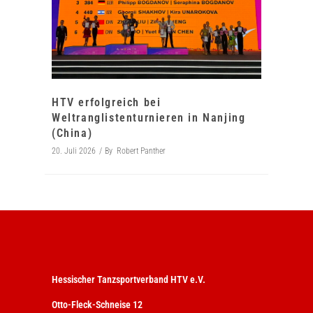
HTV erfolgreich bei
Weltranglistenturnieren in Nanjing
(China)
20. Juli 2026
By
Robert Panther
Hessischer Tanzsportverband HTV e.V.
Otto-Fleck-Schneise 12