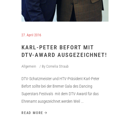
27. April 2016
KARL-PETER BEFORT MIT
DTV-AWARD AUSGEZEICHNET!
Allgemein
By
Cornelia Straub
DTV-Schatzmeister und HTV-Präsident Karl-Peter
Befort sollte bei der Bremer Gala des Dancing
Superstars Festivals mit dem DTV-Award für das
Ehrenamt ausgezeichnet.werden Weil
READ MORE