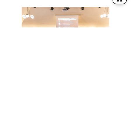
23. Juni 2026
EHEPAAR MÜLLER GEWINNT
DIAMOND CUP IN RENDSBURG
Allgemein
By
Robert Panther
Am vergangenen Wochenende wurden im Rahmen der
Baltic Senior in Rendsburg auch Turniere der Serien