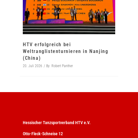
HTV erfolgreich bei
Weltranglistenturnieren in Nanjing
(China)
20. Juli 2026
By
Robert Panther
Hessischer Tanzsportverband HTV e.V.
Otto-Fleck-Schneise 12