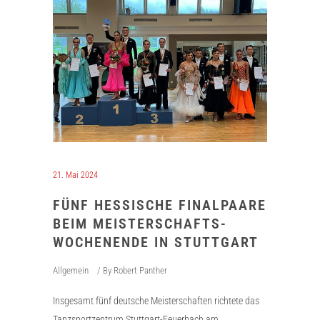
21. Mai 2024
FÜNF HESSISCHE FINALPAARE
BEIM MEISTERSCHAFTS-
WOCHENENDE IN STUTTGART
Allgemein
By
Robert Panther
Insgesamt fünf deutsche Meisterschaften richtete das
Tanzsportzentrum Stuttgart-Feuerbach am