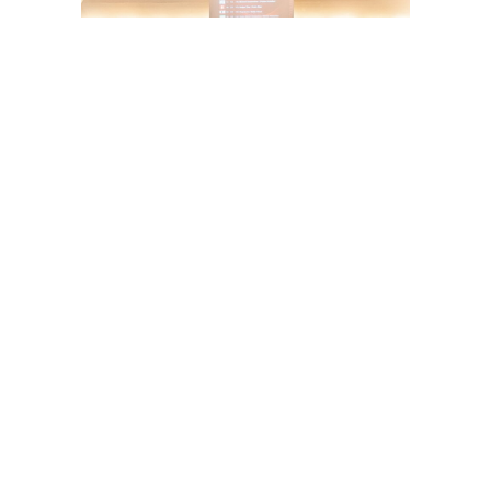
23. Juni 2026
EHEPAAR MÜLLER GEWINNT
DIAMOND CUP IN RENDSBURG
Allgemein
By
Robert Panther
Am vergangenen Wochenende wurden im Rahmen der
Baltic Senior in Rendsburg auch Turniere der Serien
Gold Cup und Diamon Cup
READ MORE