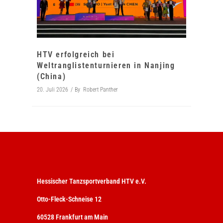
HTV erfolgreich bei
Weltranglistenturnieren in Nanjing
(China)
20. Juli 2026
By
Robert Panther
Hessischer Tanzsportverband HTV e.V.
Otto-Fleck-Schneise 12
60528 Frankfurt am Main