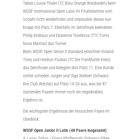
Tabea Louisa Thaler (TC Blau-Orange Wiesbaden) beim
WDSF International Open Latin ihr Finalteilahme vom
Vorjahr nicht wiederholen und verpassten dieses nun
knapp mit Platz 7. Ebenfalls im Semifinale beendeten
Philip Andraus und Ekaterina Tsvetkova (TTC Fortis
Nova Maintal) das Turnier.
Beim WDSF Open Senior II Standard erreichten Roland
Tines und Heidrun Puskas (TC Der Frankfurter Kreis)
das Semifinale und belegten dort Platz 11. Eine Runde
vorher schieden Jürgen und Olga Weibert (Schwarz-
Rot-Club Wetzlar) auf Platz 19-20 aus, was bei 87
startenden Paaren immer noch ein respektables
Ergebnis ist.
Die wichtigsten Ergebnisse der hessischen Paare im
Überblick:
WDSF Open Junior II Latin (48 Paare insgesamt)
4. Largo Zofcin / Eliana Pfaffenroth (Schwarz-Silber,