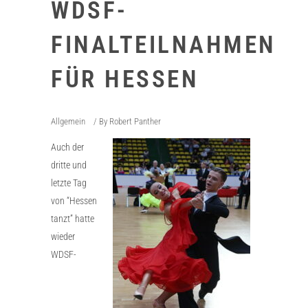
WDSF-
FINALTEILNAHMEN
FÜR HESSEN
Allgemein
By
Robert Panther
Auch der
dritte und
letzte Tag
von “Hessen
tanzt” hatte
wieder
WDSF-