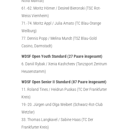
Nova Maintal)
61.-62. Moritz Hörner / Desireé Bieronski (TSC Rot-
Weiss Viernheim)
71.-74. Moritz Appl / Julia Amato (TC Blau-Orange
Weilburg)
77. Dennis Popp / Melina Mundt (TSZ Blau-Gold
Casino, Darmstadt)
WDSF Open Youth Standard (27 Paare insgesamt)
6. Daniil Rybak / Xenia Kashcheev (Tanzsport Zentrum
Heusenstamm)
WDSF Open Senior II Standard (87 Paare insgesamt)
11. Roland Tines / Heidrun Puskas (TC Der Frankfurter
Kreis)
19.-20. Jürgen und Olga Weibert (Schwarz-Rot-Club
Wetzlar)
33. Thomas Langkavel / Sabine Haas (TC Der
Frankfurter Kreis)