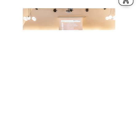
23. Juni 2026
EHEPAAR MÜLLER GEWINNT
DIAMOND CUP IN RENDSBURG
Allgemein
By
Robert Panther
Am vergangenen Wochenende wurden im Rahmen der