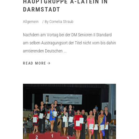
HAUPTGRUPPE A-LATEIN IN
DARMSTADT
Allgemein
By
Cornelia Straub
Nachdem am Vortag bei der DM Senioren II Standard
am selben Austragungsort der Titel nicht vom bis dahin
amtierenden Deutschen
READ MORE