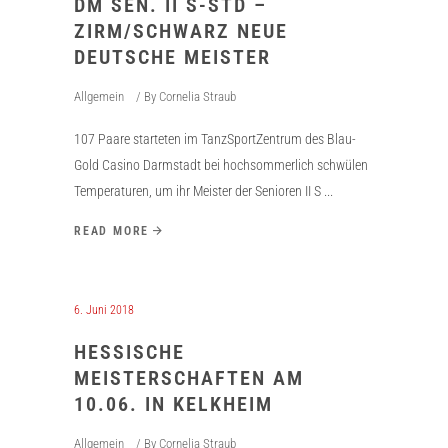
DM SEN. II S-STD –
ZIRM/SCHWARZ NEUE
DEUTSCHE MEISTER
Allgemein
By
Cornelia Straub
107 Paare starteten im TanzSportZentrum des Blau-
Gold Casino Darmstadt bei hochsommerlich schwülen
Temperaturen, um ihr Meister der Senioren II S
READ MORE
6. Juni 2018
HESSISCHE
MEISTERSCHAFTEN AM
10.06. IN KELKHEIM
Allgemein
By
Cornelia Straub