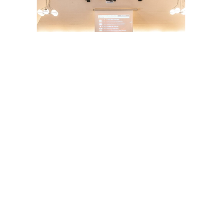
23. Juni 2026
EHEPAAR MÜLLER GEWINNT
DIAMOND CUP IN RENDSBURG
Allgemein
By
Robert Panther
Am vergangenen Wochenende wurden im Rahmen der
Baltic Senior in Rendsburg auch Turniere der Serien
Gold Cup und Diamon Cup