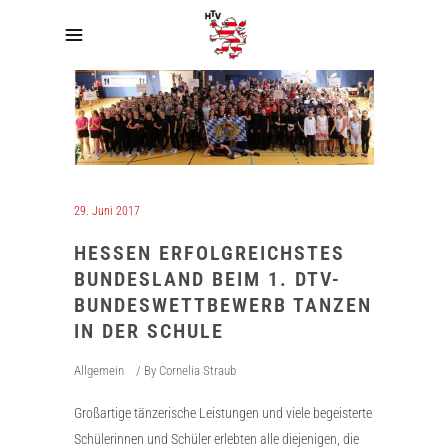
29. Juni 2017
HESSEN ERFOLGREICHSTES
BUNDESLAND BEIM 1. DTV-
BUNDESWETTBEWERB TANZEN
IN DER SCHULE
Allgemein
By
Cornelia Straub
Großartige tänzerische Leistungen und viele begeisterte
Schülerinnen und Schüler erlebten alle diejenigen, die