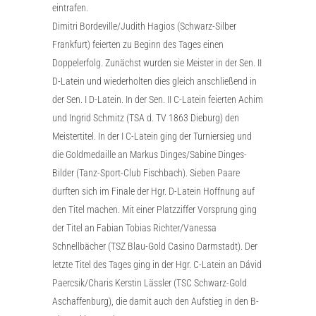
eintrafen.
Dimitri Bordeville/Judith Hagios (Schwarz-Silber
Frankfurt) feierten zu Beginn des Tages einen
Doppelerfolg. Zunächst wurden sie Meister in der Sen. II
D-Latein und wiederholten dies gleich anschließend in
der Sen. I D-Latein. In der Sen. II C-Latein feierten Achim
und Ingrid Schmitz (TSA d. TV 1863 Dieburg) den
Meistertitel. In der I C-Latein ging der Turniersieg und
die Goldmedaille an Markus Dinges/Sabine Dinges-
Bilder (Tanz-Sport-Club Fischbach). Sieben Paare
durften sich im Finale der Hgr. D-Latein Hoffnung auf
den Titel machen. Mit einer Platzziffer Vorsprung ging
der Titel an Fabian Tobias Richter/Vanessa
Schnellbächer (TSZ Blau-Gold Casino Darmstadt). Der
letzte Titel des Tages ging in der Hgr. C-Latein an Dávid
Paercsik/Charis Kerstin Lässler (TSC Schwarz-Gold
Aschaffenburg), die damit auch den Aufstieg in den B-