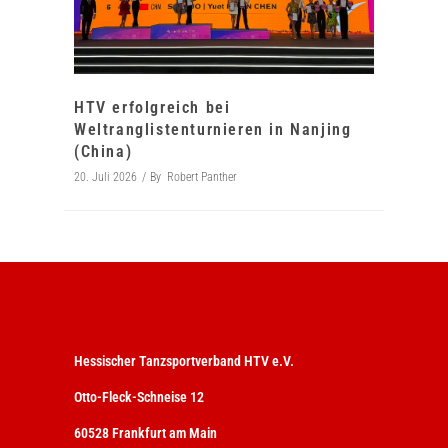
HTV erfolgreich bei
Weltranglistenturnieren in Nanjing
(China)
20. Juli 2026
By
Robert Panther
Hessischer Tanzsportverband HTV e.V.
Otto-Fleck-Schneise 12
60528 Frankfurt am Main