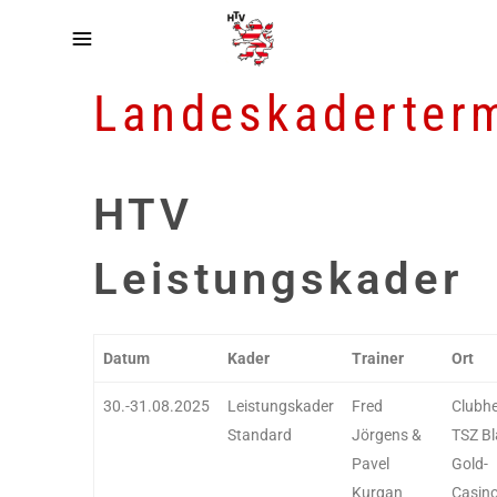
Landeskaderter
HTV
Leistungskader
Datum
Kader
Trainer
Ort
30.-31.08.2025
Leistungskader
Fred
Clubh
Standard
Jörgens &
TSZ Bl
Pavel
Gold-
Kurgan
Casin