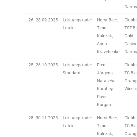
Darms
26.-28.09.2025
Leistungskader
Horst Beer,
Clubh
Latein
Timo
TSZ Bl
Kulczak,
Gold-
Anna
Casin
Kravchenko
Darms
25.-26.10.2025
Leistungskader
Fred
Clubh
Standard
Jörgens,
TC Bla
Natascha
Orang
Karabey,
Wiesb
Pavel
Kurgan
28.-30.11.2025
Leistungskader
Horst Beer,
Clubh
Latein
Timo
TC Bla
Kulczak,
Orang