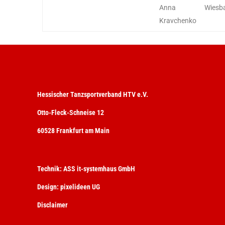
Anna
Wiesb
Kravchenko
Hessischer Tanzsportverband HTV e.V.
Otto-Fleck-Schneise 12
60528 Frankfurt am Main
Technik:
ASS it-systemhaus GmbH
Design:
pixelideen UG
Disclaimer