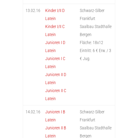
13.02.16
Kinder I/II D
Schwarz-Silber
Latein
Frankfurt
Kinder I/II C
Saalbau Stadthalle
Latein
Bergen
Junioren I D
Fläche: 18x12
Latein
Eintritt: 6 € Erw. / 3
Junioren I C
€ Jug.
Latein
Junioren II D
Latein
Junioren II C
Latein
14.02.16
Junioren I B
Schwarz-Silber
Latein
Frankfurt
Junioren II B
Saalbau Stadthalle
Latein
Bergen