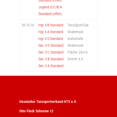
Standard (offen)
Jugend D/C/B/A
Standard (offen)
30.10.16
Hgr. II B Standard
TanzSportClub
Hgr. II A Standard
Rödermark
Hgr. II S Standard
Kulturhalle
Sen. II D Standard
Rödermark
Sen. II C Standard
Fläche: 20x14
Sen. II B Standard
Eintritt: 6 €
Sen. II A Standard
Hessischer Tanzsportverband HTV e.V.
Otto-Fleck-Schneise 12