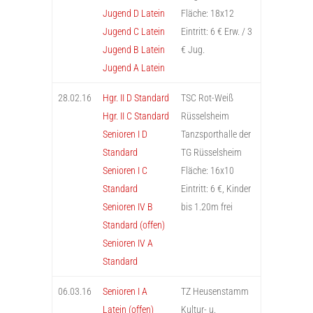
Jugend D Latein
Fläche: 18x12
Jugend C Latein
Eintritt: 6 € Erw. / 3
Jugend B Latein
€ Jug.
Jugend A Latein
28.02.16
Hgr. II D Standard
TSC Rot-Weiß
Hgr. II C Standard
Rüsselsheim
Senioren I D
Tanzsporthalle der
Standard
TG Rüsselsheim
Senioren I C
Fläche: 16x10
Standard
Eintritt: 6 €, Kinder
Senioren IV B
bis 1.20m frei
Standard (offen)
Senioren IV A
Standard
06.03.16
Senioren I A
TZ Heusenstamm
Latein (offen)
Kultur- u.