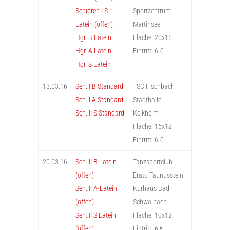
Senioren I S
Sportzentrum
Latein (offen)
Martinsee
Hgr. B Latein
Fläche: 20x15
Hgr. A Latein
Eintritt: 6 €
Hgr. S Latein
13.03.16
Sen. I B Standard
TSC Fischbach
Sen. I A Standard
Stadthalle
Sen. II S Standard
Kelkheim
Fläche: 16x12
Eintritt: 6 €
20.03.16
Sen. II B Latein
Tanzsportclub
(offen)
Erato Taunusstein
Sen. II A-Latein
Kurhaus Bad
(offen)
Schwalbach
Sen. II S Latein
Fläche: 10x12
(offen)
Eintritt: 6 €