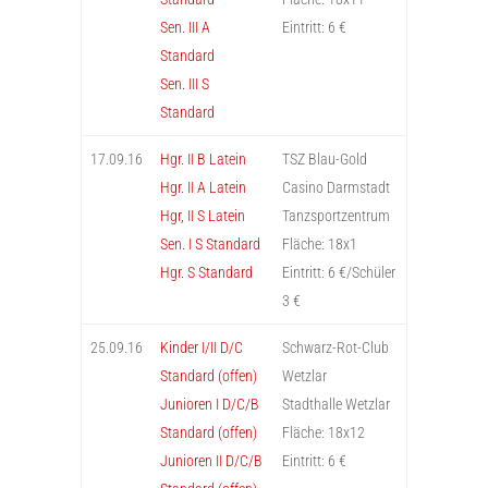
Sen. III A
Eintritt: 6 €
Standard
Sen. III S
Standard
17.09.16
Hgr. II B Latein
TSZ Blau-Gold
Hgr. II A Latein
Casino Darmstadt
Hgr, II S Latein
Tanzsportzentrum
Sen. I S Standard
Fläche: 18x1
Hgr. S Standard
Eintritt: 6 €/Schüler
3 €
25.09.16
Kinder I/II D/C
Schwarz-Rot-Club
Standard (offen)
Wetzlar
Junioren I D/C/B
Stadthalle Wetzlar
Standard (offen)
Fläche: 18x12
Junioren II D/C/B
Eintritt: 6 €