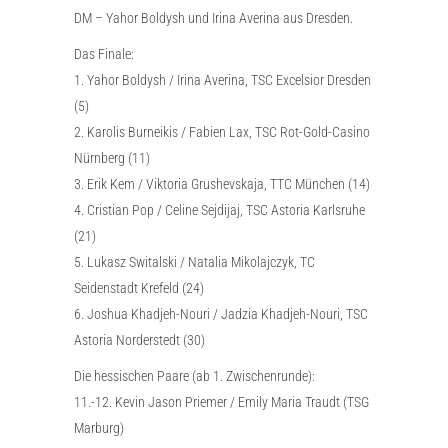
DM – Yahor Boldysh und Irina Averina aus Dresden.
Das Finale:
1. Yahor Boldysh / Irina Averina, TSC Excelsior Dresden
(5)
2. Karolis Burneikis / Fabien Lax, TSC Rot-Gold-Casino
Nürnberg (11)
3. Erik Kem / Viktoria Grushevskaja, TTC München (14)
4. Cristian Pop / Celine Sejdijaj, TSC Astoria Karlsruhe
(21)
5. Lukasz Switalski / Natalia Mikolajczyk, TC
Seidenstadt Krefeld (24)
6. Joshua Khadjeh-Nouri / Jadzia Khadjeh-Nouri, TSC
Astoria Norderstedt (30)
Die hessischen Paare (ab 1. Zwischenrunde):
11.-12. Kevin Jason Priemer / Emily Maria Traudt (TSG
Marburg)