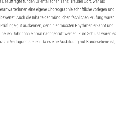
Beauftragte für den Orientalischen Tanz, Traudel Dort, war als
nwärterinnen eine eigene Choreographie schriftliche vorlegen und
ewertet. Auch die Inhalte der mündlichen fachlichen Prüfung waren
ie Prüflinge gut auskennen, denn hier mussten Rhythmen erkannt und
im neuen Jahr noch einmal nachgeprüft werden. Zum Schluss waren es
anz zur Verfügung stehen. Da es eine Ausbildung auf Bundesebene ist,