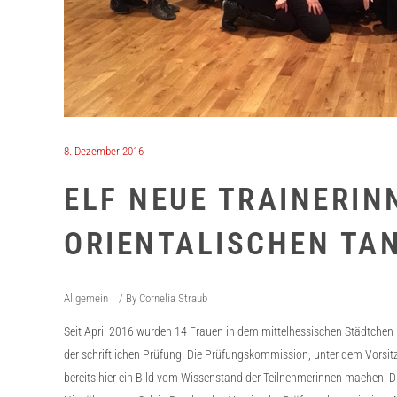
8. Dezember 2016
ELF NEUE TRAINERIN
ORIENTALISCHEN TAN
Allgemein
By
Cornelia Straub
Seit April 2016 wurden 14 Frauen in dem mittelhessischen Städtchen Hu
der schriftlichen Prüfung. Die Prüfungskommission, unter dem Vorsi
bereits hier ein Bild vom Wissenstand der Teilnehmerinnen machen.