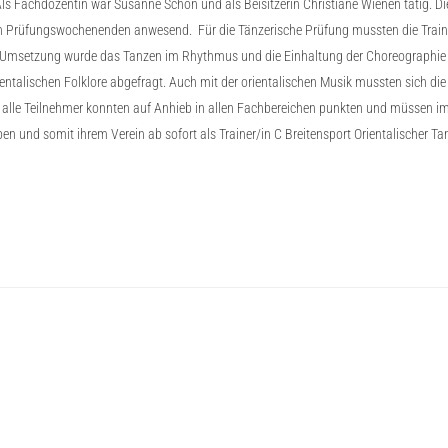
 Fachdozentin war Susanne Schon und als Beisitzerin Christiane Wienen tätig. Die 
Prüfungswochenenden anwesend. Für die Tänzerische Prüfung mussten die Trainera
Umsetzung wurde das Tanzen im Rhythmus und die Einhaltung der Choreographie b
entalischen Folklore abgefragt. Auch mit der orientalischen Musik mussten sich d
t alle Teilnehmer konnten auf Anhieb in allen Fachbereichen punkten und müssen 
n und somit ihrem Verein ab sofort als Trainer/in C Breitensport Orientalischer T