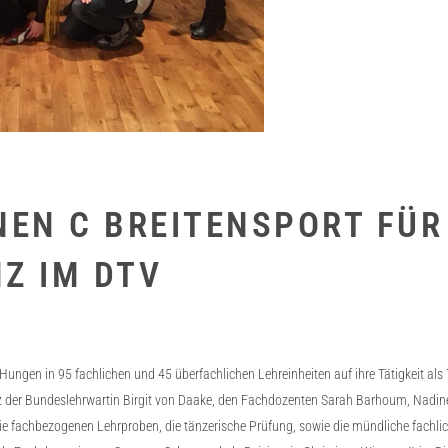
NEN C BREITENSPORT FÜR
Z IM DTV
ngen in 95 fachlichen und 45 überfachlichen Lehreinheiten auf ihre Tätigkeit als Tr
tz der Bundeslehrwartin Birgit von Daake, den Fachdozenten Sarah Barhoum, Nadin
 Die fachbezogenen Lehrproben, die tänzerische Prüfung, sowie die mündliche fac