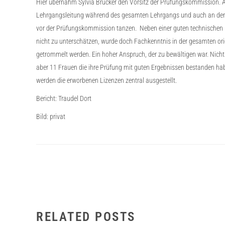
Hier übernahm Sylvia Brucker den Vorsitz der Prüfungskommission. Als
Lehrgangsleitung während des gesamten Lehrgangs und auch an den 
vor der Prüfungskommission tanzen. Neben einer guten technischen 
nicht zu unterschätzen, wurde doch Fachkenntnis in der gesamten ori
getrommelt werden. Ein hoher Anspruch, der zu bewältigen war. Nich
aber 11 Frauen die ihre Prüfung mit guten Ergebnissen bestanden habe
werden die erworbenen Lizenzen zentral ausgestellt.
Bericht: Traudel Dort
Bild: privat
RELATED POSTS