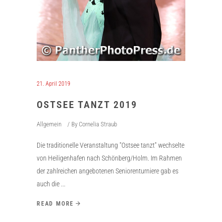
21. April 2019
OSTSEE TANZT 2019
Allgemein
By
Cornelia Straub
Die traditionelle Veranstaltung "Ostsee tanzt" wechselte
von Heiligenhafen nach Schönberg/Holm. Im Rahmen
der zahlreichen angebotenen Seniorenturniere gab es
auch die
READ MORE