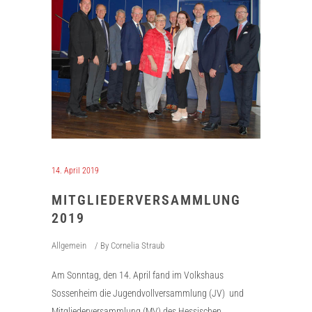
14. April 2019
MITGLIEDERVERSAMMLUNG
2019
Allgemein
By
Cornelia Straub
Am Sonntag, den 14. April fand im Volkshaus
Sossenheim die Jugendvollversammlung (JV) und
Mitgliederversammlung (MV) des Hessischen