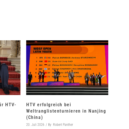
für HTV-
HTV erfolgreich bei
Weltranglistenturnieren in Nanjing
(China)
20. Juli 2026
By
Robert Panther