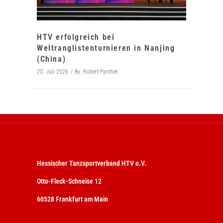
HTV erfolgreich bei
Weltranglistenturnieren in Nanjing
(China)
20. Juli 2026
By
Robert Panther
Hessischer Tanzsportverband HTV e.V.
Otto-Fleck-Schneise 12
60528 Frankfurt am Main