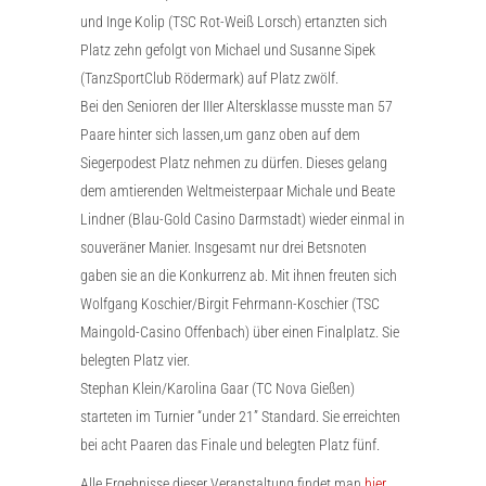
und Inge Kolip (TSC Rot-Weiß Lorsch) ertanzten sich
Platz zehn gefolgt von Michael und Susanne Sipek
(TanzSportClub Rödermark) auf Platz zwölf.
Bei den Senioren der IIIer Altersklasse musste man 57
Paare hinter sich lassen,um ganz oben auf dem
Siegerpodest Platz nehmen zu dürfen. Dieses gelang
dem amtierenden Weltmeisterpaar Michale und Beate
Lindner (Blau-Gold Casino Darmstadt) wieder einmal in
souveräner Manier. Insgesamt nur drei Betsnoten
gaben sie an die Konkurrenz ab. Mit ihnen freuten sich
Wolfgang Koschier/Birgit Fehrmann-Koschier (TSC
Maingold-Casino Offenbach) über einen Finalplatz. Sie
belegten Platz vier.
Stephan Klein/Karolina Gaar (TC Nova Gießen)
starteten im Turnier “under 21” Standard. Sie erreichten
bei acht Paaren das Finale und belegten Platz fünf.
Alle Ergebnisse dieser Veranstaltung findet man
hier