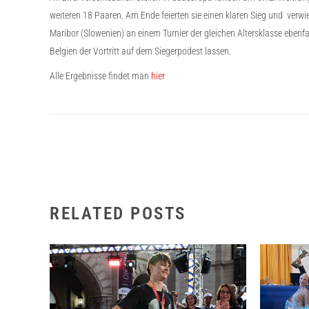
weiteren 18 Paaren. Am Ende feierten sie einen klaren Sieg und ver
Maribor (Slowenien) an einem Turnier der gleichen Altersklasse eben
Belgien der Vortritt auf dem Siegerpodest lassen.
Alle Ergebnisse findet man
hier
RELATED POSTS