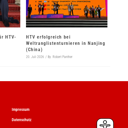
für HTV-
HTV erfolgreich bei
Weltranglistenturnieren in Nanjing
(China)
20. Juli 2026
By
Robert Panther
Impressum
Datenschutz