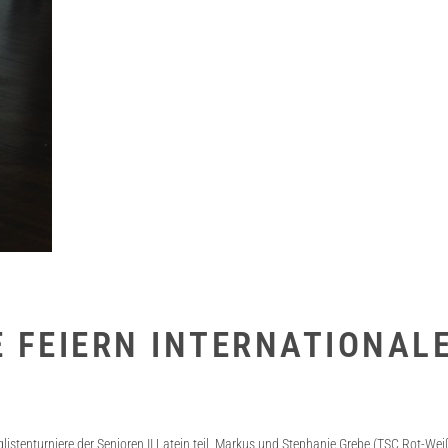
E FEIERN INTERNATIONALE
istenturniere der Senioren II Latein teil. Markus und Stephanie Grebe (TSC Rot-Wei