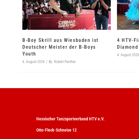
B-Boy Skrill aus Wiesbaden ist
4 HTV-Fi
Deutscher Meister der B-Boys
Diamond 
Youth
4. August 202
4. August 2026
By
Robert Panther
Hessischer Tanzsportverband HTV e.V.
Otto-Fleck-Schneise 12