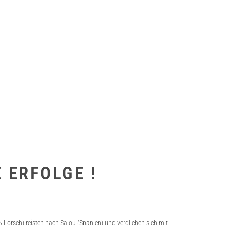
 ERFOLGE !
ß Lorsch) reisten nach Salou (Spanien) und verglichen sich mit