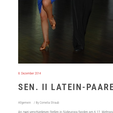
8. Dezember 2014
SEN. II LATEIN-PAAR
Allgemein
By
Cornelia Straub
An zwei verschiedenen Stellen in Südeuropa fanden am 6.12. Weltrangl