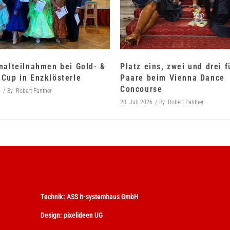
nalteilnahmen bei Gold- &
Platz eins, zwei und drei 
Cup in Enzklösterle
Paare beim Vienna Dance
Concourse
6
By
Robert Panther
20. Juli 2026
By
Robert Panther
Technik:
ASS it-systemhaus GmbH
Design:
pixelideen UG