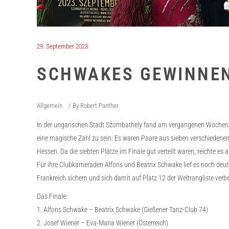
29. September 2023
SCHWAKES GEWINNEN
Allgemein
By
Robert Panther
In der ungarischen Stadt Szombathely fand am vergangenen Wochenend
eine magische Zahl zu sein: Es waren Paare aus sieben verschiedenen
Hessen. Da die siebten Plätze im Finale gut verteilt waren, reichte e
Für ihre Clubkameraden Alfons und Beatrix Schwake lief es noch deut
Frankreich sichern und sich damit auf Platz 12 der Weltrangliste verbe
Das Finale:
1. Alfons Schwake – Beatrix Schwake (Gießener Tanz-Club 74)
2. Josef Wiener – Eva-Maria Wiener (Österreich)