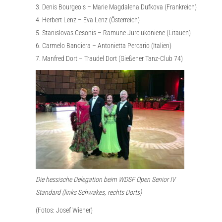
3. Denis Bourgeois – Marie Magdalena Dufkova (Frankreich)
4. Herbert Lenz – Eva Lenz (Österreich)
5. Stanislovas Cesonis – Ramune Jurciukoniene (Litauen)
6. Carmelo Bandiera – Antonietta Percario (Italien)
7. Manfred Dort – Traudel Dort (Gießener Tanz-Club 74)
Die hessische Delegation beim WDSF Open Senior IV
Standard (links Schwakes, rechts Dorts)
(Fotos: Josef Wiener)