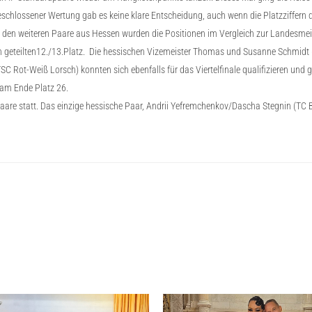
eschlossener Wertung gab es keine klare Entscheidung, auch wenn die Platzziffern 
Bei den weiteren Paare aus Hessen wurden die Positionen im Vergleich zur Landesme
 geteilten12./13.Platz. Die hessischen Vizemeister Thomas und Susanne Schmidt (Gi
 Rot-Weiß Lorsch) konnten sich ebenfalls für das Viertelfinale qualifizieren und
 am Ende Platz 26.
 Paare statt. Das einzige hessische Paar, Andrii Yefremchenkov/Dascha Stegnin (TC