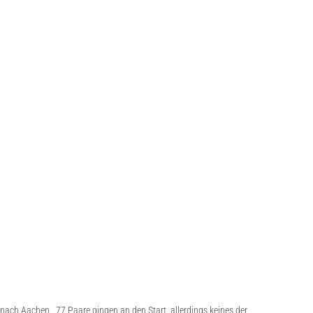
 nach Aachen. 77 Paare gingen an den Start, allerdings keines der