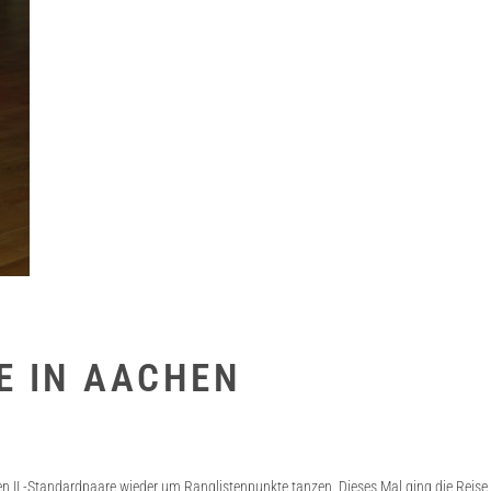
E IN AACHEN
en II -Standardpaare wieder um Ranglistenpunkte tanzen. Dieses Mal ging die Reise