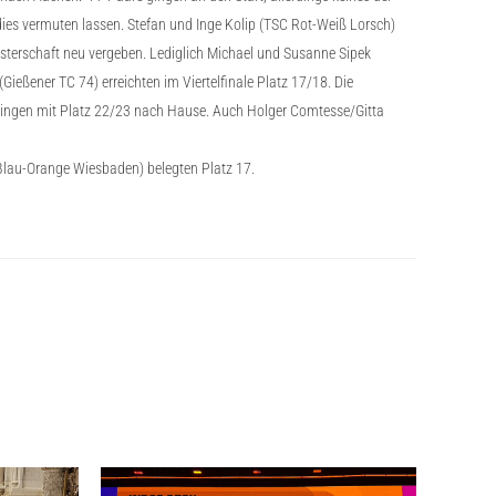
dies vermuten lassen. Stefan und Inge Kolip (TSC Rot-Weiß Lorsch)
isterschaft neu vergeben. Lediglich Michael und Susanne Sipek
eßener TC 74) erreichten im Viertelfinale Platz 17/18. Die
 gingen mit Platz 22/23 nach Hause. Auch Holger Comtesse/Gitta
 Blau-Orange Wiesbaden) belegten Platz 17.