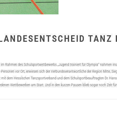
LANDESENTSCHEID TANZ 
 im Rahmen des Schulsportwettbewerbs „Jugend trainiert für Olympia“ nahmen insg
Personen vor Ort, erwiesen sich der Verbundsverantwortliche der Region Mitte, Si
eit mit dem Hessischen Tanzsportverband und dem Schulsportbeauftragten Dr. Hans
edenen Wettbewerben am Start. Und in den kurzen Pausen blieb sogar noch Zeit für 