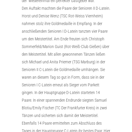
der wiedereinmal ein perfekter Gastgeber war.
Den Auftakt machten die Paare der Senioren II D-Latein.
Horst und Denise Wenz (TSC Rot-Weiss Viernheim)
nahmen stolz ihre Goldmedaille in Empfang. In der
anschließenden Senioren I D-Latein tanzten vier Paare
um den Meistertitel. Am Ende freuten sich Christoph
Sommerfeld/Marion Guist (Rot-Weiß-Club Gießen) über
den Meistertitel. Mit allen gewonnenen Tänzen ließen
sich Michael und Anita Priemer (TSG Marburg) in der
Senioren II C-Latein die Goldmedaille umhängen. Sie
waren an diesem Tag so gut in Form, dass sie in der
Senioren I C-Latein erneut als Sieger vom Parkett
gingen. In der Hauptgruppe D-Latein starteten 14
Paare. In einer spannenden Endrunde siegten Samuel
Blotiu/Emily Fischer (TC Der Frankfurter Kreis) in zwei
Tänzen und sicherten sich damit der Meistertitel.
Ebenfalls 14 Paare ermittelten zum Abschluss des
Tages in der Hauptgruppe C-Latein ihr bestes Paar. Hier