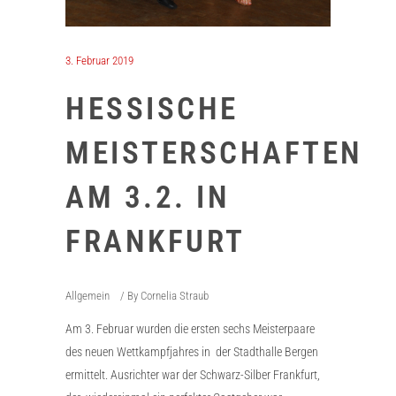
3. Februar 2019
HESSISCHE
MEISTERSCHAFTEN
AM 3.2. IN
FRANKFURT
Allgemein
By
Cornelia Straub
Am 3. Februar wurden die ersten sechs Meisterpaare
des neuen Wettkampfjahres in der Stadthalle Bergen
ermittelt. Ausrichter war der Schwarz-Silber Frankfurt,