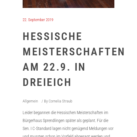
22. September 2019
HESSISCHE
MEISTERSCHAFTEN
AM 22.9. IN
DREIEICH
Allgemein
By
Cornelia Straub
Leider begannen die Hessischen Meisterschaften im
Bürgerhaus Sprendlingen später als geplant. Für die
Sen. I C-Standard lagen nicht genügend Meldungen vor
und mussten schon im Vorfeld abgesagt werden und