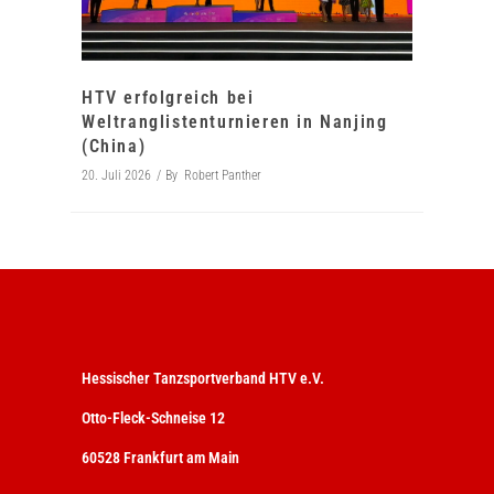
HTV erfolgreich bei
Weltranglistenturnieren in Nanjing
(China)
20. Juli 2026
By
Robert Panther
Hessischer Tanzsportverband HTV e.V.
Otto-Fleck-Schneise 12
60528 Frankfurt am Main