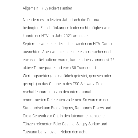
Allgemein
By
Robert Panther
Nachdem es im letzten Jahr durch die Corona-
bedingten Einschränkungen leider nicht möglich war,
konnte der HTV im Jahr 2021 am ersten
Septemberwochenende endlich wieder ein HTV-Camp
ausrichten. Auch wenn einige Interessierte sicher noch
etwas zurückhaltend waren, kamen doch zumindest 26
aktive Turnierpaare und etwa 30 Trainer und
Wertungsrichter (alle natürlich getestet, genesen oder
geimpft) in das Clubheim des TSC Schwarz-Gold
Aschaffenburg, um von den international
renommierten Referenten zu lernen. So waren in der
Standardsektion Fred Jörgens, Raimonds Pisevs und
Gioia Cerasoli vor Ort. In den lateinamerikanischen
Tänzen referierten Felix Castillo, Sergey Surkov und
Tatsiana Lahvinovich. Neben den acht