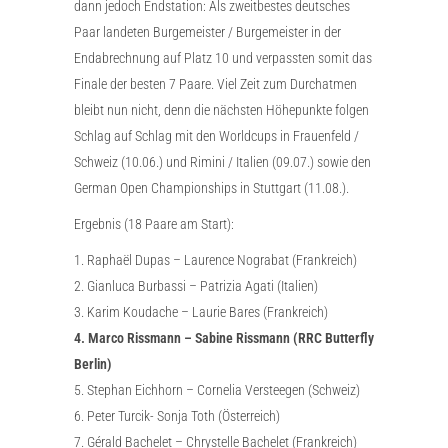
dann jedoch Endstation: Als zweitbestes deutsches
Paar landeten Burgemeister / Burgemeister in der
Endabrechnung auf Platz 10 und verpassten somit das
Finale der besten 7 Paare. Viel Zeit zum Durchatmen
bleibt nun nicht, denn die nächsten Höhepunkte folgen
Schlag auf Schlag mit den Worldcups in Frauenfeld /
Schweiz (10.06.) und Rimini / Italien (09.07.) sowie den
German Open Championships in Stuttgart (11.08.).
Ergebnis (18 Paare am Start):
1. Raphaël Dupas – Laurence Nograbat (Frankreich)
2. Gianluca Burbassi – Patrizia Agati (Italien)
3. Karim Koudache – Laurie Bares (Frankreich)
4. Marco Rissmann – Sabine Rissmann (RRC Butterfly
Berlin)
5. Stephan Eichhorn – Cornelia Versteegen (Schweiz)
6. Peter Turcik- Sonja Toth (Österreich)
7. Gérald Bachelet – Chrystelle Bachelet (Frankreich)