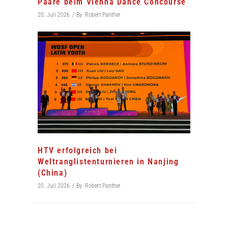
Paare beim Vienna Dance Concourse
20. Juli 2026
By
Robert Panther
HTV erfolgreich bei
Weltranglistenturnieren in Nanjing
(China)
20. Juli 2026
By
Robert Panther