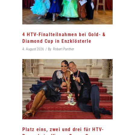
4 HTV-Finalteilnahmen bei Gold- &
Diamond Cup in Enzklösterle
4. August 2026
By
Robert Panther
Platz eins, zwei und drei für HTV-