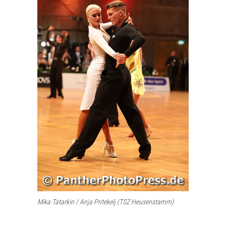
Mika Tatarkin / Anja Pritekelj (TSZ Heusenstamm)