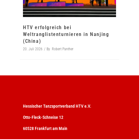
HTV erfolgreich bei
Weltranglistenturnieren in Nanjing
(China)
20. Juli 2026
By
Robert Panther
Hessischer Tanzsportverband HTV e.V.
Otto-Fleck-Schneise 12
60528 Frankfurt am Main