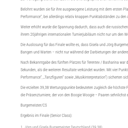
Belohnt wurden sie für ihre ausgewogene Leistung mit dem ersten Pl
Performance“, bei allerdings relativ knappen Punktabständen zu den a
Weiter erhöht wurde die Spannung dadurch, dass auch die russischen 
ihrem 20jährigen internationalen Turnierjubiläum nicht nur um den W
Die Auslosung für das Finale wollte es, dass Gisela und Jörg Burgeme
Bangen und Warten – nicht nur während der Darbietungen der anderen
Nach Bekanntgabe des fünften Platzes für Terentev / Basharina war 
Sekunden, als die weiteren Resultate verkündet wurden. Mit vier Pun
Performance“, „Tanzfiguren“ sowie „Musikinterpretation“) sicherten s
Die erzielten 39,38 Wertungspunkte bedeuteten zugleich die höchste P
die Präsenzturniere, der von den Boogie Woogie – Paaren sehnlichst e
Burgemeister/CS
Ergebnis im Finale (Senior Class):
Jörg und Gisela Burgemeister Deutschland (39,38)