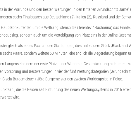
atz in der Vorrunde und den besten Wertungen in den Kriterien „Grundschritt Dame
nderen sechs Finalpaaren aus Deutschland (2), Italien (2), Russland und der Schwe
Hauptkonkurrenten um die Weltranglistenspitze (Terentev / Basharina) das Finale a
orldcupsieg, sondern auch um die Verteidigung von Platz eins in der Online-Gesam
ister gleich als erstes Paar an den Start gingen, diesmal zu dem Stück „Black and
 sechs Paare, sondern weitere 60 Minuten, ehe endlich die Siegerehrung begann un
den Langenselboldern der erste Platz in der Worldcup-Gesamtwertung nicht mehr z
kten Vorsprung und Bestwertungen in vier der fünf Wertungskategorien („Grundschri
ich Gisela Burgemeister / Jörg Burgemeister den zweiten Worldcupsieg in Folge.
unktzahl, die die Beiden seit Einführung des neuen Wertungssystems in 2016 erreic
rwartet wird.