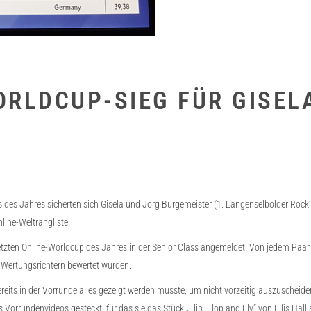
RLDCUP-SIEG FÜR GISEL
ps des Jahres sicherten sich Gisela und Jörg Burgemeister (1. Langenselbolder Ro
nline-Weltrangliste.
 letzten Online-Worldcup des Jahres in der Senior Class angemeldet. Von jedem Pa
n Wertungsrichtern bewertet wurden.
ereits in der Vorrunde alles gezeigt werden musste, um nicht vorzeitig auszuscheid
orrundenvideos gesteckt, für das sie das Stück „Flip, Flop and Fly“ von Ellis Hall