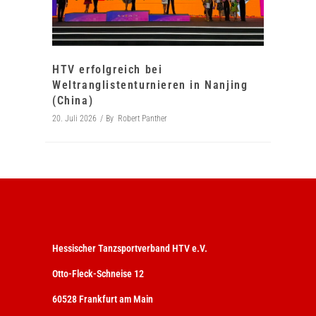
HTV erfolgreich bei
Weltranglistenturnieren in Nanjing
(China)
20. Juli 2026
By
Robert Panther
Hessischer Tanzsportverband HTV e.V.
Otto-Fleck-Schneise 12
60528 Frankfurt am Main