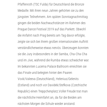
Pfaffenroth (TSC Fulda) für Deutschland die Bronze
Medaille. Mit ihren neun Jahren gehörten sie zu den
jüngsten Teilnehmern. Am späten Sonntagnachmittag
gingen die beiden Nachwuchstänzer im Rahmen des
Prague Dance Festival 2019 auf das Parkett. Obwohl
die Anfahrt nach Prag bereits am Tag davor erfolgte,
zeigte sie sich bei ihrem großen internationalen Auftritt
verständlicherweise etwas nervös. Überzeugen konnten
sie die Jury insbesonders in der Samba, Cha-Cha-Cha
und im Jive, während die Rumba etwas schwächer war.
Im bekannten Lucerna Palace Ballroom erreichten sie
das Finale und belegten hinter den Paaren
Vovk/Valeeva (Deutschland), Helenius/Gelenits
(Estland) und noch vor Davidek/Stefkova (Czechische
Republic) einen Treppchenplatz.Voller Freude trat man
die nächtliche Heimfahrt an, da für die Beiden am
nächsten Morgen die Schule wieder anstand.