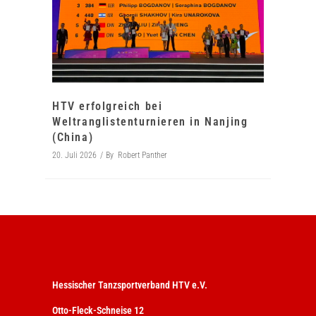
HTV erfolgreich bei
Weltranglistenturnieren in Nanjing
(China)
20. Juli 2026
By
Robert Panther
Hessischer Tanzsportverband HTV e.V.
Otto-Fleck-Schneise 12