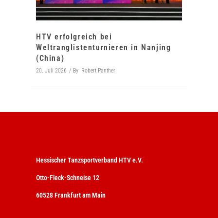
HTV erfolgreich bei
Weltranglistenturnieren in Nanjing
(China)
20. Juli 2026
By
Robert Panther
Hessischer Tanzsportverband HTV e.V.
Otto-Fleck-Schneise 12
60528 Frankfurt am Main