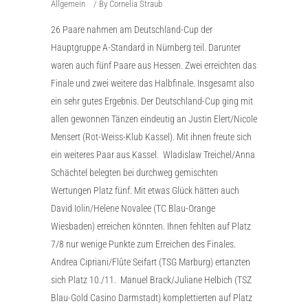
Allgemein
By
Cornelia Straub
26 Paare nahmen am Deutschland-Cup der
Hauptgruppe A-Standard in Nürnberg teil. Darunter
waren auch fünf Paare aus Hessen. Zwei erreichten das
Finale und zwei weitere das Halbfinale. Insgesamt also
ein sehr gutes Ergebnis. Der Deutschland-Cup ging mit
allen gewonnen Tänzen eindeutig an Justin Elert/Nicole
Mensert (Rot-Weiss-Klub Kassel). Mit ihnen freute sich
ein weiteres Paar aus Kassel. Wladislaw Treichel/Anna
Schächtel belegten bei durchweg gemischten
Wertungen Platz fünf. Mit etwas Glück hätten auch
David Iolin/Helene Novalee (TC Blau-Orange
Wiesbaden) erreichen könnten. Ihnen fehlten auf Platz
7/8 nur wenige Punkte zum Erreichen des Finales.
Andrea Cipriani/Flûte Seifart (TSG Marburg) ertanzten
sich Platz 10./11. Manuel Brack/Juliane Helbich (TSZ
Blau-Gold Casino Darmstadt) komplettierten auf Platz