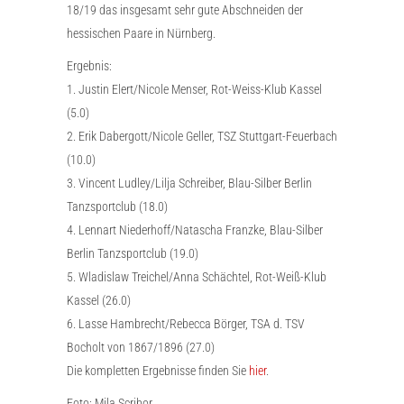
18/19 das insgesamt sehr gute Abschneiden der
hessischen Paare in Nürnberg.
Ergebnis:
1. Justin Elert/Nicole Menser, Rot-Weiss-Klub Kassel
(5.0)
2. Erik Dabergott/Nicole Geller, TSZ Stuttgart-Feuerbach
(10.0)
3. Vincent Ludley/Lilja Schreiber, Blau-Silber Berlin
Tanzsportclub (18.0)
4. Lennart Niederhoff/Natascha Franzke, Blau-Silber
Berlin Tanzsportclub (19.0)
5. Wladislaw Treichel/Anna Schächtel, Rot-Weiß-Klub
Kassel (26.0)
6. Lasse Hambrecht/Rebecca Börger, TSA d. TSV
Bocholt von 1867/1896 (27.0)
Die kompletten Ergebnisse finden Sie
hier
.
Foto: Mila Scribor