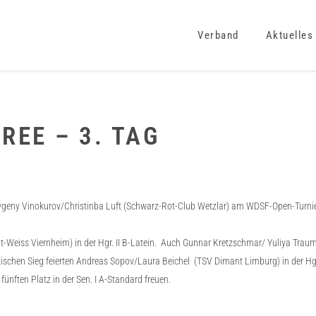
Verband
Aktuelles
REE – 3. TAG
eny Vinokurov/Christinba Luft (Schwarz-Rot-Club Wetzlar) am WDSF-Open-Turnier in 
eiss Viernheim) in der Hgr. II B-Latein. Auch Gunnar Kretzschmar/ Yuliya Traum (R
tischen Sieg feierten Andreas Sopov/Laura Beichel (TSV Dimant Limburg) in der Hgr. 
ünften Platz in der Sen. I A-Standard freuen.