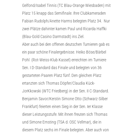
Gelfond/Isabel Tinnis (TC Blau-Orange Wiesbaden) mit
Platz 15 knapp das Semifinale. Ihre Clubkameraden
Fabian Rudolph/Anette Harms belegten Platz 34. Nur
zwei Plätze dahinter kamen Paul und Ricarda Haffki
(Blau-Gold Casino Darmstadt) ins Ziel.
Aber auch bei den offenen deutschen Turnieren gab es
ein paar schöne Finalergebnisse. Heiko Böse/Bärbel
Pohl (Rot-Weiss-Klub Kassel) erreichten im Turniere
Sen. I D-Standard das Finale und belegten von 36
gestarteten Paaren Platz fünf. Den gleichen Platz
ertanzten sich Thomas Döpfer/Claudia Kück-
JorKkowski (WTC Friedberg) in der Sen. II C-Standard.
Benjamin Savor/Kerstin Simone Otto (Schwarz-Silber
Frankfurt) feierten einen Sieg in der Sen. Ier Klasse
dieser Leistungsstufe. Mit ihnen freuten sich Thomas
und Simone Ernsting (TSA d. OSC Vellmar), die in
diesem Platz sechs im Finale belegten. Aber auch von