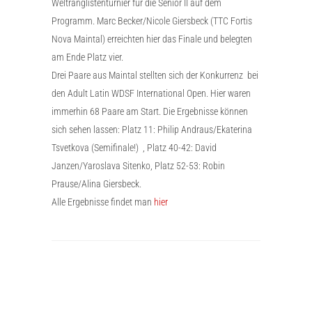
Weltranglistenturnier für die Senior II auf dem
Programm. Marc Becker/Nicole Giersbeck (TTC Fortis
Nova Maintal) erreichten hier das Finale und belegten
am Ende Platz vier.
Drei Paare aus Maintal stellten sich der Konkurrenz bei
den Adult Latin WDSF International Open. Hier waren
immerhin 68 Paare am Start. Die Ergebnisse können
sich sehen lassen: Platz 11: Philip Andraus/Ekaterina
Tsvetkova (Semifinale!) , Platz 40-42: David
Janzen/Yaroslava Sitenko, Platz 52-53: Robin
Prause/Alina Giersbeck.
Alle Ergebnisse findet man
hier