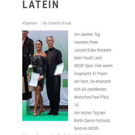
LATEIN
Allgemein
By
Cornelia Straub
Am zweiten Tag
starteten Peter
Janzen/Erika Weckerle
beim Youth Latin
WDSF Open. Hier waren
insgesamt 47 Paare
am Start. Sie ertanzten
sich als zweitbestes
deutsches Paar Platz
14.
Am letzten Tag des
Berlin Dance Festivals
fand ein WDSF-