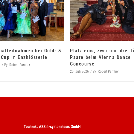
nalteilnahmen bei Gold- &
Platz eins, zwei und drei 
Cup in Enzklösterle
Paare beim Vienna Dance
Concourse
6
By
Robert Panther
20. Juli 2026
By
Robert Panther
Technik:
ASS it-systemhaus GmbH