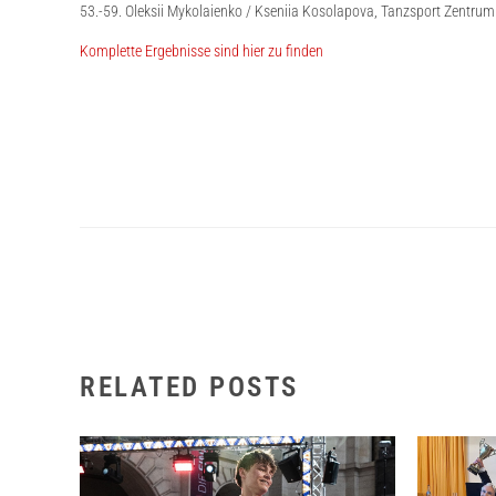
53.-59. Oleksii Mykolaienko / Kseniia Kosolapova, Tanzsport Zent
Komplette Ergebnisse sind hier zu finden
RELATED POSTS