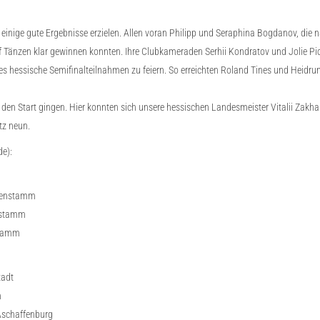
inige gute Ergebnisse erzielen. Allen voran Philipp und Seraphina Bogdanov, di
fünf Tänzen klar gewinnen konnten. Ihre Clubkameraden Serhii Kondratov und Jolie P
es hessische Semifinalteilnahmen zu feiern. So erreichten Roland Tines und Heidrun
en Start gingen. Hier konnten sich unsere hessischen Landesmeister Vitalii Zakhar
tz neun.
de):
usenstamm
enstamm
stamm
tadt
m
Aschaffenburg