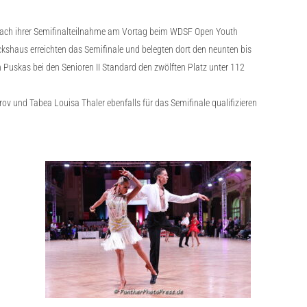
e nach ihrer Semifinalteilnahme am Vortag beim WDSF Open Youth
ickshaus erreichten das Semifinale und belegten dort den neunten bis
 Puskas bei den Senioren II Standard den zwölften Platz unter 112
ov und Tabea Louisa Thaler ebenfalls für das Semifinale qualifizieren