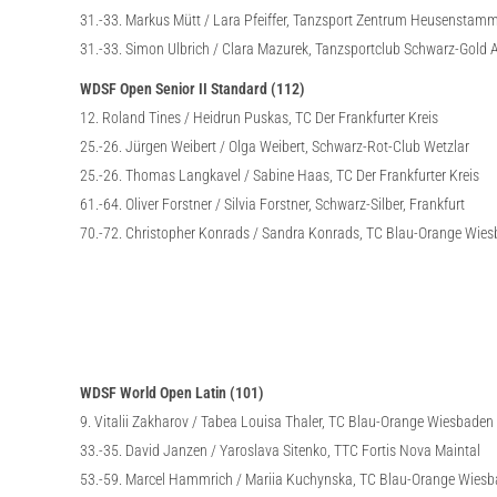
31.-33. Markus Mütt / Lara Pfeiffer, Tanzsport Zentrum Heusenstam
31.-33. Simon Ulbrich / Clara Mazurek, Tanzsportclub Schwarz-Gold 
WDSF Open Senior II Standard (112)
12. Roland Tines / Heidrun Puskas, TC Der Frankfurter Kreis
25.-26. Jürgen Weibert / Olga Weibert, Schwarz-Rot-Club Wetzlar
25.-26. Thomas Langkavel / Sabine Haas, TC Der Frankfurter Kreis
61.-64. Oliver Forstner / Silvia Forstner, Schwarz-Silber, Frankfurt
70.-72. Christopher Konrads / Sandra Konrads, TC Blau-Orange Wie
WDSF World Open Latin (101)
9. Vitalii Zakharov / Tabea Louisa Thaler, TC Blau-Orange Wiesbaden
33.-35. David Janzen / Yaroslava Sitenko, TTC Fortis Nova Maintal
53.-59. Marcel Hammrich / Mariia Kuchynska, TC Blau-Orange Wies