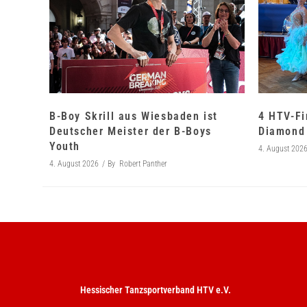
B-Boy Skrill aus Wiesbaden ist
4 HTV-Fi
Deutscher Meister der B-Boys
Diamond 
Youth
4. August 202
4. August 2026
By
Robert Panther
Hessischer Tanzsportverband HTV e.V.