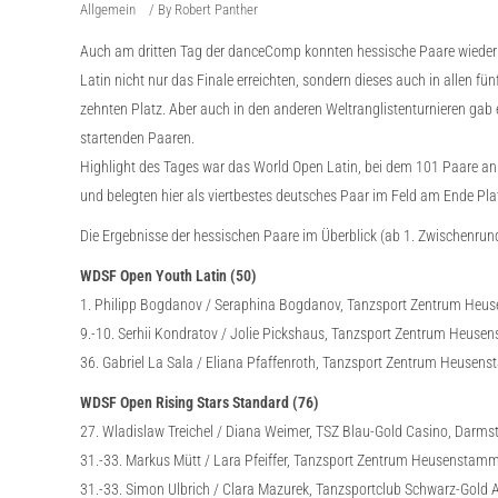
Allgemein
By
Robert Panther
Auch am dritten Tag der danceComp konnten hessische Paare wieder e
Latin nicht nur das Finale erreichten, sondern dieses auch in allen 
zehnten Platz. Aber auch in den anderen Weltranglistenturnieren gab 
startenden Paaren.
Highlight des Tages war das World Open Latin, bei dem 101 Paare an d
und belegten hier als viertbestes deutsches Paar im Feld am Ende Pla
Die Ergebnisse der hessischen Paare im Überblick (ab 1. Zwischenrun
WDSF Open Youth Latin (50)
1. Philipp Bogdanov / Seraphina Bogdanov, Tanzsport Zentrum He
9.-10. Serhii Kondratov / Jolie Pickshaus, Tanzsport Zentrum Heus
36. Gabriel La Sala / Eliana Pfaffenroth, Tanzsport Zentrum Heusen
WDSF Open Rising Stars Standard (76)
27. Wladislaw Treichel / Diana Weimer, TSZ Blau-Gold Casino, Darms
31.-33. Markus Mütt / Lara Pfeiffer, Tanzsport Zentrum Heusenstam
31.-33. Simon Ulbrich / Clara Mazurek, Tanzsportclub Schwarz-Gold 