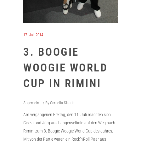
17. Juli 2014
3. BOOGIE
WOOGIE WORLD
CUP IN RIMINI
Allgemein
By
Cornelia Straub
Am vergangenen Freitag, den 11. Juli machten sich
Gisela und Jörg aus Langenselbold auf den Weg nach
Rimini zum 3. Boogie Woogie World Cup des Jahres.
Mit von der Partie waren ein Rock’n’Roll Paar aus