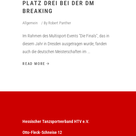
PLATZ DREI BEI DER DM
BREAKING
Allgemein
By
Robert Panther
Im Rahmen des Multisport-Events "Die Finals", das in
diesem Jahr in Dresden ausgetragen wurde, fanden
auch die deutschen Meisterschaften im
READ MORE
Hessischer Tanzsportverband HTV e.V.
Otto-Fleck-Schneise 12