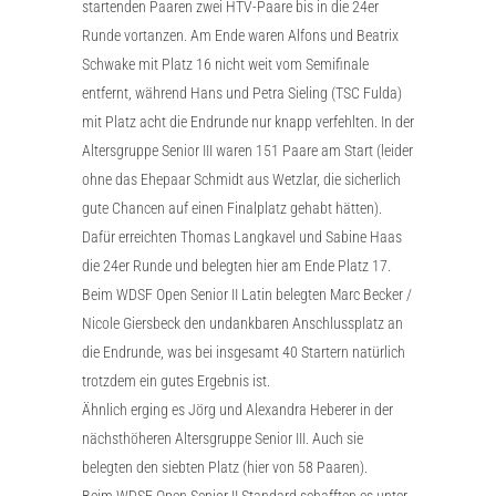
startenden Paaren zwei HTV-Paare bis in die 24er
Runde vortanzen. Am Ende waren Alfons und Beatrix
Schwake mit Platz 16 nicht weit vom Semifinale
entfernt, während Hans und Petra Sieling (TSC Fulda)
mit Platz acht die Endrunde nur knapp verfehlten. In der
Altersgruppe Senior III waren 151 Paare am Start (leider
ohne das Ehepaar Schmidt aus Wetzlar, die sicherlich
gute Chancen auf einen Finalplatz gehabt hätten).
Dafür erreichten Thomas Langkavel und Sabine Haas
die 24er Runde und belegten hier am Ende Platz 17.
Beim WDSF Open Senior II Latin belegten Marc Becker /
Nicole Giersbeck den undankbaren Anschlussplatz an
die Endrunde, was bei insgesamt 40 Startern natürlich
trotzdem ein gutes Ergebnis ist.
Ähnlich erging es Jörg und Alexandra Heberer in der
nächsthöheren Altersgruppe Senior III. Auch sie
belegten den siebten Platz (hier von 58 Paaren).
Beim WDSF Open Senior II Standard schafften es unter