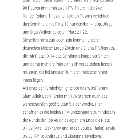
90 Paaren immerhin zwei HTV-Paare in die 24er
Runde. Roland Tines und Heidrun Puskas verfehlten
das Semifinale mit Platz 13 nur denkbar knapp. Jürgen
und Olga Weibert belegten Platz 21-22.
Sicherlich nicht zufrieden sein konnten unsere
deutschen Meister Largo Zofcin und Eliana Pfaffenroth,
die mit Platz 13-14 das Semifinale knapp verfehlten
und damit mehrere Paare an sich vorbeiziehen lassen
mussten, die bei anderen Turnieren meistens hinter
ihnen liegen.
Als eines der Turnierhighlights bot das WDSF Grand
Slam Adult Latin Turnier mit 176 Startern auch das
wahrscheinlich größte Startfeld der Woche. Hier
schafften es die beiden HTV-Spitzenpaare zumindest in
der Runde der Top 48 un belegten am Ende die Platz
31-32 (Vitalii Zakharov und Tabea Louisa Thaler) sowie
35-38 (Philip Andraus und Ekaterina Tsvetkova).