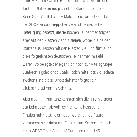
Latin – Female weiter. Hier konnte Diana Martin den
fünften Platz von insgesamt 66 Starterinnen belegen.
Beim Solo Youth Latin – Male Turnier am letzten Tag
der GOC war das Treppchen zwar ohne deutsche
Beteiligung besetzt, die deutschen Teilnehmer folgten
aber auf den Plätzen vier bis sieben, wobei die beiden
Starter aus Hessen mit den Plätzen vier und fünf auch
die erfolgreichsten deutschen Teilnehmer im Feld
waren. So belegte der eigentlich noch zur Altersgruppe
Junioren II gehörende Daniel Reich mit Platz vier seinen
zweiten Finalplatz. Direkt dahinter folgte sein
Clubkamerad Yannis Schmitz.
Aber auch im Paartanz konnten sich die HTV-Vertreter
gut behaupten. Obwohl es hier keine hessische
Finalteilnahme zu feiern gab, waren einige Paare
zumindest segr dicht am Finale dran. So konnten sich
beim WDSF Open Senior IV Standard unter 145