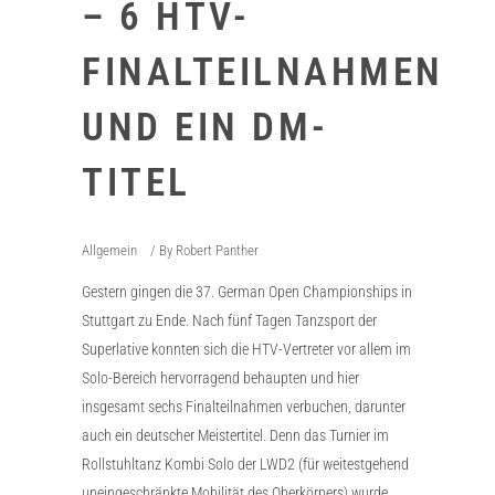
– 6 HTV-
FINALTEILNAHMEN
UND EIN DM-
TITEL
Allgemein
By
Robert Panther
Gestern gingen die 37. German Open Championships in
Stuttgart zu Ende. Nach fünf Tagen Tanzsport der
Superlative konnten sich die HTV-Vertreter vor allem im
Solo-Bereich hervorragend behaupten und hier
insgesamt sechs Finalteilnahmen verbuchen, darunter
auch ein deutscher Meistertitel. Denn das Turnier im
Rollstuhltanz Kombi Solo der LWD2 (für weitestgehend
uneingeschränkte Mobilität des Oberkörpers) wurde