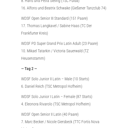
8. Hans und Petra Sieling (TSC Fulda)
16. Alfons und Beatrix Schwake (Gießener Tanzclub 74)
WDSF Open Senior III Standard (151 Paare)
17. Thomas Langkavel / Sabine Haas (TC Der
Frankfurter Kreis)
WDSF PD Super Grand Prix Latin Adult (23 Paare)
10. Mikael Tatarkin / Victoria Sauerwald (TZ
Heusenstamm)
— Tag 2 —
WDSF Solo Junior II Latin – Male (10 Starts)
6. Daniel Reich (TSC Metropol Hofheim)
WDSF Solo Junior I Latin – Female (87 Starts)
4. Eleonora Rivarolo (TSC Metropol Hofheim)
WDSF Open Senior II Latin (40 Paare)
7. Marc Becker / Nicole Giersbeck (TTC Fortis Nova