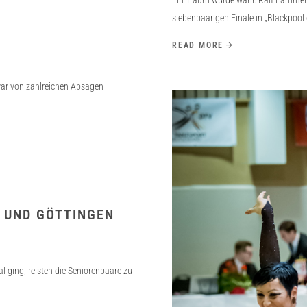
Ein Traum wurde wahr. Ralf Lämmerm
siebenpaarigen Finale in „Blackpool
READ MORE
war von zahlreichen Absagen
 UND GÖTTINGEN
ging, reisten die Seniorenpaare zu