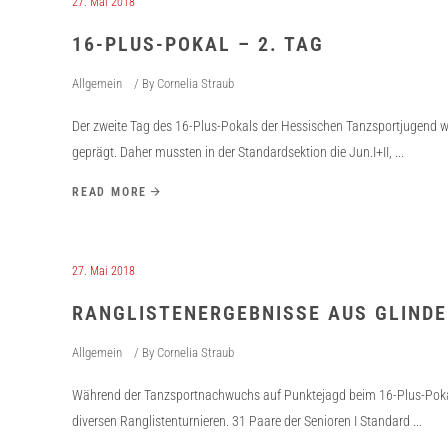
27. Mai 2018
16-PLUS-POKAL – 2. TAG
Allgemein
By
Cornelia Straub
Der zweite Tag des 16-Plus-Pokals der Hessischen Tanzsportjugend 
geprägt. Daher mussten in der Standardsektion die Jun.I+II,
READ MORE
27. Mai 2018
RANGLISTENERGEBNISSE AUS GLINDE
Allgemein
By
Cornelia Straub
Während der Tanzsportnachwuchs auf Punktejagd beim 16-Plus-Pokal 
diversen Ranglistenturnieren. 31 Paare der Senioren I Standard