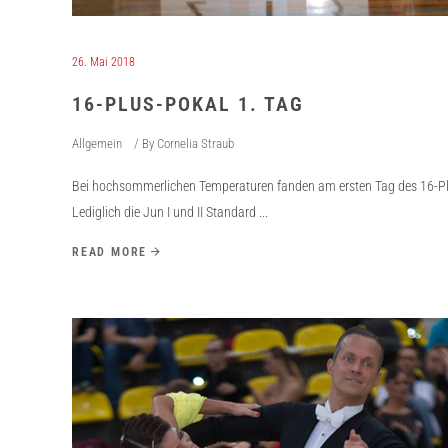
26. Mai 2018
16-PLUS-POKAL 1. TAG
Allgemein
By
Cornelia Straub
Bei hochsommerlichen Temperaturen fanden am ersten Tag des 16-Plus-
Lediglich die Jun I und II Standard
READ MORE