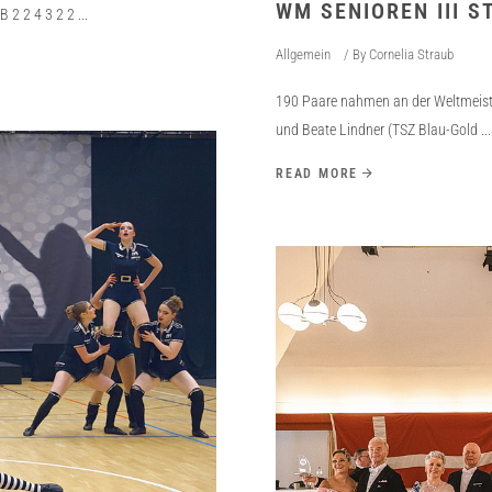
WM SENIOREN III 
B 2 2 4 3 2 2
Allgemein
By
Cornelia Straub
190 Paare nahmen an der Weltmeister
und Beate Lindner (TSZ Blau-Gold
READ MORE