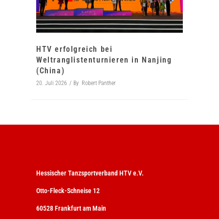
HTV erfolgreich bei
Weltranglistenturnieren in Nanjing
(China)
20. Juli 2026
By
Robert Panther
Hessischer Tanzsportverband HTV e.V.
Otto-Fleck-Schneise 12
60528 Frankfurt am Main