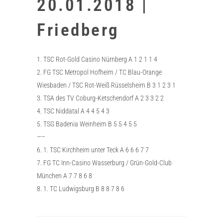
20.01.2018 |
Friedberg
1. TSC Rot-Gold Casino Nürnberg A 1 2 1 1 4
2. FG TSC Metropol Hofheim / TC Blau-Orange
Wiesbaden / TSC Rot-Weiß Rüsselsheim B 3 1 2 3 1
3. TSA des TV Coburg-Ketschendorf A 2 3 3 2 2
4. TSC Niddatal A 4 4 5 4 3
5. TSG Badenia Weinheim B 5 5 4 5 5
—–
6. 1. TSC Kirchheim unter Teck A 6 6 6 7 7
7. FG TC Inn-Casino Wasserburg / Grün-Gold-Club
München A 7 7 8 6 8
8. 1. TC Ludwigsburg B 8 8 7 8 6