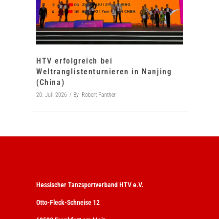
HTV erfolgreich bei
Weltranglistenturnieren in Nanjing
(China)
20. Juli 2026
By
Robert Panther
Hessischer Tanzsportverband HTV e.V.
Otto-Fleck-Schneise 12