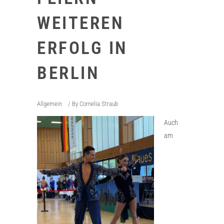
WEITEREN
ERFOLG IN
BERLIN
Allgemein
By
Cornelia Straub
Auch
am